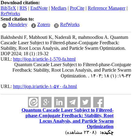
Download citation:
BibTeX
|
RIS
|
EndNote
|
Medlars
|
ProCite
|
Reference Manager
|
RefWorks
Send citation to:
Mendeley
Zotero
RefWorks
Bakhsheshi F, Mabhouti K, Naderali R, mahmoodlou A. Quantum
Cascade Laser Subject to Filtered-phase-Conjugate Feedback:
Stability, Root Locus Analysis, and Particle Swarm Optimization.
IJOP 2024; 18 (1) :19-32
URL:
http://ijop.ir/article-1-570-fa.html
Quantum Cascade Laser Subject to Filtered-phase-Conjugate
Feedback: Stability, Root Locus Analysis, and Particle Swarm
Optimization. . ۱۴۰۳; ۱۸ (۱) :۱۹-۳۲
URL:
http://ijop.ir/article-۱-۵۷۰-fa.html
Quantum Cascade Laser Subject to Filtered-
phase-Conjugate Feedback: Stability, Root
Locus Analysis, and Particle Swarm
Optimization
چکیده:
(۲۳۰۸ مشاهده)