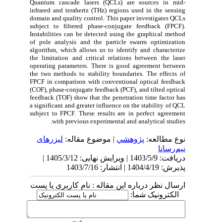
Quantum cascade lasers (QCLs) are sources in mid-
infrared and terahertz (THz) regions used in the sensing
domain and quality control.
This paper investigates QCLs
subject to filtered phase-conjugate feedback (FPCF).
Instabilities can be detected using the graphical method
of pole analysis and the particle swarm optimization
algorithm, which allows us to identify and characterize
the limitation and critical relations between the laser
operating parameters.
There is good agreement between
the two methods to stability boundaries. The effects of
FPCF in comparison with conventional optical feedback
(COF), phase-conjugate feedback (PCF), and tilted optical
feedback (TOF) show that the penetration time factor has
a significant and greater influence on the stability of QCL
subject to FPCF. These results are in perfect agreement
with previous experimental and analytical studies.
نوع مطالعه:
پژوهشي
| موضوع مقاله:
لیزرهای
نیم‌رسانا
دریافت: 1403/5/9 | ویرایش نهایی: 1405/3/12 |
پذیرش: 1404/4/19 | انتشار: 1403/7/16
ارسال نظر درباره این مقاله : نام کاربری یا پست
الکترونیک شما: