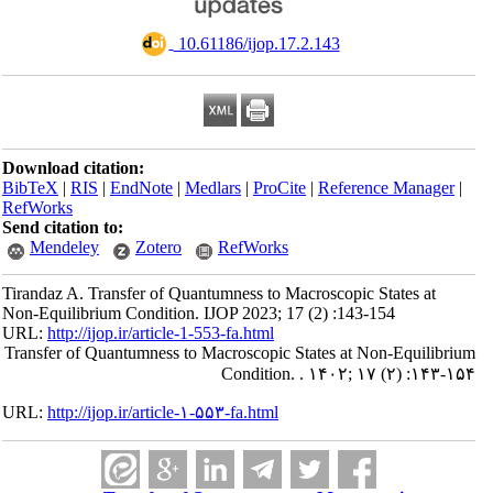
‎ 10.61186/ijop.17.2.143
Download citation:
BibTeX
|
RIS
|
EndNote
|
Medlars
|
ProCite
|
Reference Manager
|
RefWorks
Send citation to:
Mendeley
Zotero
RefWorks
Tirandaz A. Transfer of Quantumness to Macroscopic States at
Non-Equilibrium Condition. IJOP 2023; 17 (2) :143-154
URL:
http://ijop.ir/article-1-553-fa.html
Transfer of Quantumness to Macroscopic States at Non-Equilibrium
Condition. . ۱۴۰۲; ۱۷ (۲) :۱۴۳-۱۵۴
URL:
http://ijop.ir/article-۱-۵۵۳-fa.html