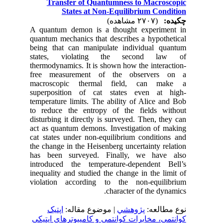
Transfer of Quantumness to Macroscopic
States at Non-Equilibrium Condition
چکیده:
(۲۷۰۷ مشاهده)
A quantum demon is a thought experiment in
quantum mechanics that describes a hypothetical
being that can manipulate individual quantum
states, violating the second law of
thermodynamics. It is shown how the interaction-
free measurement of the observers on a
macroscopic thermal field, can make a
superposition of cat states even at high-
temperature limits. The ability of Alice and Bob
to reduce the entropy of the fields without
disturbing it directly is surveyed. Then, they can
act as quantum demons. Investigation of making
cat states under non-equilibrium conditions and
the change in the Heisenberg uncertainty relation
has been surveyed. Finally, we have also
introduced the temperature-dependent Bell’s
inequality and studied the change in the limit of
violation according to the non-equilibrium
character of the dynamics.
نوع مطالعه:
پژوهشي
| موضوع مقاله:
اپتیک
کوانتمی، مخابرات کوانتمی و کامپیوترهای اپتیکی