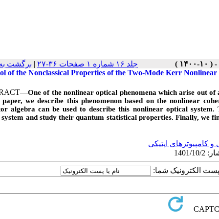
برگشت به
|
جلد ۱۶ شماره ۱ صفحات ۳۶-۲۷
ol of the Nonclassical Properties of the Two-Mode Kerr Nonlinea
TRACT—
One of the nonlinear optical phenomena which arise out of 
s paper, we describe this phenomenon based on the nonlinear coh
ator algebra can be used to describe this nonlinear optical system.
 system and study their quantum statistical properties. Finally, we fin
 و کامپیوترهای اپتیکی
یا پست الکترونیک شما