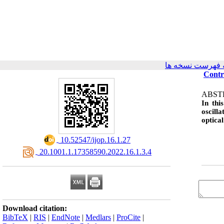
 فهرست نسخه ها
Contr
ABS
In thi
oscill
optical
‎ 10.52547/ijop.16.1.27
‎ 20.1001.1.17358590.2022.16.1.3.4
Download citation:
BibTeX
|
RIS
|
EndNote
|
Medlars
|
ProCite
|