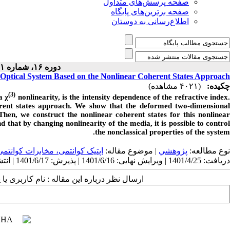
صفحه پرسش‌های متداول
صفحه برترین‌های پایگاه
اطلاع‌رسانی به دوستان
دوره ۱۶، شماره ۱ - ( ۱۰-۱۴۰۰ )
r Optical System Based on the Nonlinear Coherent States Approach
چکیده:
(۴۰۲۱ مشاهده)
(3)
a χ
nonlinearity, is the intensity dependence of the refractive index
erent states approach. We show that the deformed two-dimensional
 Then, we construct the nonlinear coherent states for this nonlinear
d that by changing nonlinearity of the media, it is possible to control
the nonclassical properties of the system.
نوع مطالعه:
پژوهشي
| موضوع مقاله:
اپتیک کوانتمی، مخابرات کوانتمی
دریافت: 1401/4/25 | ویرایش نهایی: 1401/6/16 | پذیرش: 1401/6/17 | انتشار: 1401/10/2
ارسال نظر درباره این مقاله : نام کاربری :