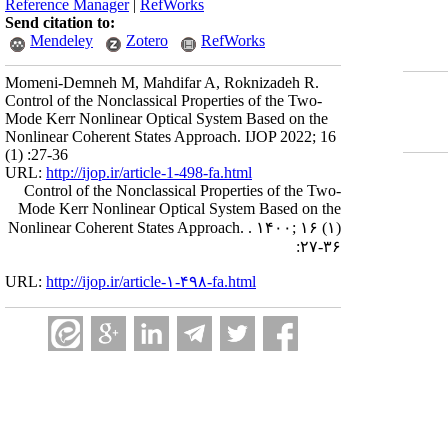
Reference Manager
|
RefWorks
Send citation to:
Mendeley
Zotero
RefWorks
Momeni-Demneh M, Mahdifar A, Roknizadeh R.
Control of the Nonclassical Properties of the Two-
Mode Kerr Nonlinear Optical System Based on the
Nonlinear Coherent States Approach. IJOP 2022; 16
(1) :27-36
URL:
http://ijop.ir/article-1-498-fa.html
Control of the Nonclassical Properties of the Two-
Mode Kerr Nonlinear Optical System Based on the
Nonlinear Coherent States Approach. . ۱۴۰۰; ۱۶ (۱)
:۲۷-۳۶
URL:
http://ijop.ir/article-۱-۴۹۸-fa.html