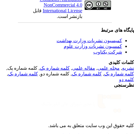
NonCommercial 4.0
قابل
International License
بازنشر است.
یگاه های مرتبط
کمیسیون نشریات وزارت بهداشت
کمسیون نشریات وزارت علوم
شرکت یکتاوب
مات کلیدی
, کلمه شماره یک,
کلمه شماره یک
,
مقاله علمی
,
مجله علمی
,
ریه
,
کلمه شماره یک
, کلمه شماره دو,
کلمه شماره یک
,
مه شماره یک
مه دو
رسنجی
یه حقوق این وب سایت متعلق به
می باشد.