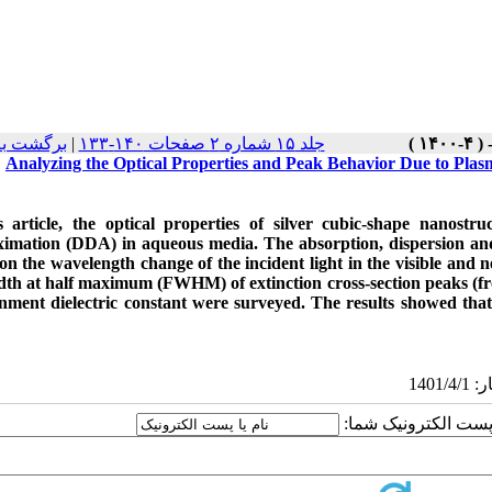
برگشت به
|
جلد ۱۵ شماره ۲ صفحات ۱۴۰-۱۳۳
Analyzing the Optical Properties and Peak Behavior Due to Pla
s article, the optical properties of silver cubic-shape nanost
imation (DDA) in aqueous media. The absorption, dispersion and e
on the wavelength change of the incident light in the visible and
idth at half maximum (FWHM) of extinction cross-section peaks (fr
nment dielectric constant were surveyed. The results showed th
یا پست الکترونیک شما