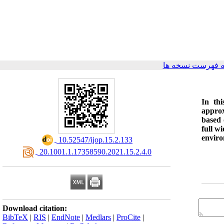
 فهرست نسخه ها
In thi
approx
based 
full w
enviro
‎ 10.52547/ijop.15.2.133
‎ 20.1001.1.17358590.2021.15.2.4.0
Download citation:
BibTeX
|
RIS
|
EndNote
|
Medlars
|
ProCite
|