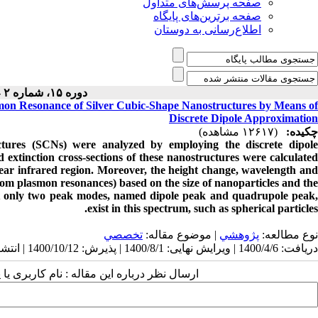
صفحه پرسش‌های متداول
صفحه برترین‌های پایگاه
اطلاع‌رسانی به دوستان
دوره ۱۵، شماره ۲ - ( ۴-۱۴۰۰ )
smon Resonance of Silver Cubic-Shape Nanostructures by Means of
Discrete Dipole Approximation
چکیده:
(۱۲۶۱۷ مشاهده)
ructures (SCNs) were analyzed by employing the discrete dipole
xtinction cross-sections of these nanostructures were calculated
 near infrared region. Moreover, the height change, wavelength and
om plasmon resonances) based on the size of nanoparticles and the
at only two peak modes, named dipole peak and quadrupole peak,
exist in this spectrum, such as spherical particles.
نوع مطالعه:
پژوهشي
| موضوع مقاله:
تخصصي
دریافت: 1400/4/6 | ویرایش نهایی: 1400/8/1 | پذیرش: 1400/10/12 | انتشار: 1401/4/1
ارسال نظر درباره این مقاله : نام کاربری :