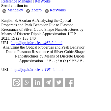
Reference Manager
|
RefWorks
Send citation to:
Mendeley
Zotero
RefWorks
Ranjbar S, Azarian A. Analyzing the Optical
Properties and Peak Behavior Due to Plasmon
Resonance of Silver Cubic-Shape Nanostructures by
Means of Discrete Dipole Approximation. IJOP
2021; 15 (2) :133-140
URL:
http://ijop.ir/article-1-462-fa.html
Analyzing the Optical Properties and Peak Behavior
Due to Plasmon Resonance of Silver Cubic-Shape
Nanostructures by Means of Discrete Dipole
Approximation. . ۱۴۰۰; ۱۵ (۲) :۱۳۳-۱۴۰
URL:
http://ijop.ir/article-۱-۴۶۲-fa.html