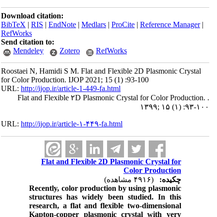
Download citation:
BibTeX
|
RIS
|
EndNote
|
Medlars
|
ProCite
|
Reference Manager
|
RefWorks
Send citation to:
Mendeley
Zotero
RefWorks
Roostaei N, Hamidi S M. Flat and Flexible 2D Plasmonic Crystal
for Color Production. IJOP 2021; 15 (1) :93-100
URL:
http://ijop.ir/article-1-449-fa.html
Flat and Flexible ۲D Plasmonic Crystal for Color Production. .
۱۳۹۹; ۱۵ (۱) :۹۳-۱۰۰
URL:
http://ijop.ir/article-۱-۴۴۹-fa.html
Flat and Flexible 2D Plasmonic Crystal for
Color Production
چکیده:
(۴۹۱۶ مشاهده)
Recently, color production by using plasmonic
structures has widely been studied. In this
research, a flat and flexible two-dimensional
Kapton-copper plasmonic crystal with very