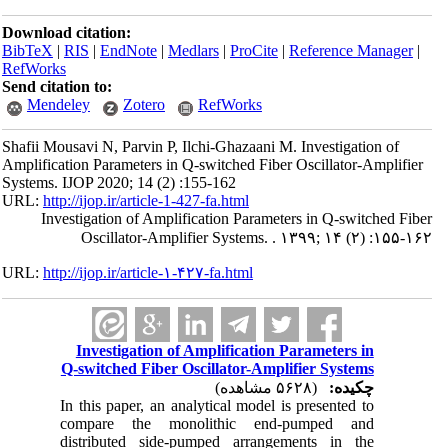
Download citation:
BibTeX
|
RIS
|
EndNote
|
Medlars
|
ProCite
|
Reference Manager
|
RefWorks
Send citation to:
Mendeley
Zotero
RefWorks
Shafii Mousavi N, Parvin P, Ilchi-Ghazaani M. Investigation of
Amplification Parameters in Q-switched Fiber Oscillator-Amplifier
Systems. IJOP 2020; 14 (2) :155-162
URL:
http://ijop.ir/article-1-427-fa.html
Investigation of Amplification Parameters in Q-switched Fiber
Oscillator-Amplifier Systems. . ۱۳۹۹; ۱۴ (۲) :۱۵۵-۱۶۲
URL:
http://ijop.ir/article-۱-۴۲۷-fa.html
Investigation of Amplification Parameters in
Q-switched Fiber Oscillator-Amplifier Systems
چکیده:
(۵۶۲۸ مشاهده)
In this paper, an analytical model is presented to
compare the monolithic end-pumped and
distributed side-pumped arrangements in the