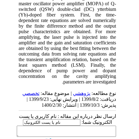
master oscillator power amplifier (MOPA) of Q-
switched (QSW) double-clad (DC) ytterbium
(Yb)-doped fiber system. First, the time-
dependent rate equations are solved numerically
by the finite difference method and the output
pulse characteristics are obtained. For more
amplifying, the laser pulse is injected into the
amplifier and the gain and saturation coefficients
are obtained by using the best fitting between the
outcoming data from solving rate equations and
the transient amplification relation, based on the
least squares method (LSM). Finally, the
dependence of pump power and dopant
concentration on the cavity amplifying
parameters are investigated.
نوع مطالعه:
پژوهشي
| موضوع مقاله:
تخصصي
دریافت: 1399/8/2 | ویرایش نهایی: 1399/9/23 |
پذیرش: 1399/10/3 | انتشار: 1400/2/30
ارسال نظر درباره این مقاله : نام کاربری یا پست
الکترونیک شما: