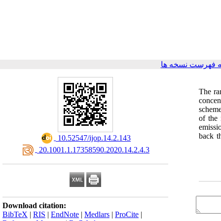
 فهرست نسخه ها
The ra
concen
scheme
of the
emissio
back t
‎ 10.52547/ijop.14.2.143
‎ 20.1001.1.17358590.2020.14.2.4.3
Download citation:
BibTeX
|
RIS
|
EndNote
|
Medlars
|
ProCite
|