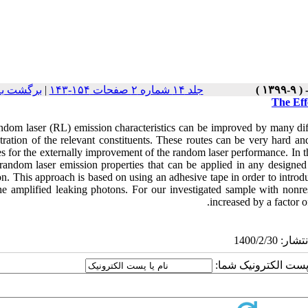
برگشت به
|
جلد ۱۴ شماره ۲ صفحات ۱۵۴-۱۴۳
The Eff
ndom laser (RL) emission characteristics can be improved by many diffe
tration of the relevant constituents. These routes can be very hard a
s for the externally improvement of the random laser performance. In t
 random laser emission properties that can be applied in any designe
n. This approach is based on using an adhesive tape in order to introdu
he amplified leaking photons. For our investigated sample with nonres
increased by a factor o
یا پست الکترونیک شما