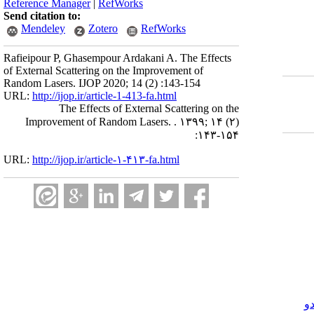
Reference Manager
|
RefWorks
Send citation to:
Mendeley
Zotero
RefWorks
Rafieipour P, Ghasempour Ardakani A. The Effects
of External Scattering on the Improvement of
Random Lasers. IJOP 2020; 14 (2) :143-154
URL:
http://ijop.ir/article-1-413-fa.html
The Effects of External Scattering on the
Improvement of Random Lasers. . ۱۳۹۹; ۱۴ (۲)
:۱۴۳-۱۵۴
URL:
http://ijop.ir/article-۱-۴۱۳-fa.html
و