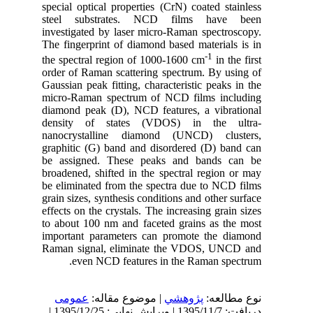
special optical properties (CrN) coated stainless
steel substrates. NCD films have been
investigated by laser micro-Raman spectroscopy.
The fingerprint of diamond based materials is in
-1
the spectral region of 1000-1600 cm
in the first
order of Raman scattering spectrum. By using of
Gaussian peak fitting, characteristic peaks in the
micro-Raman spectrum of NCD films including
diamond peak (D), NCD features, a vibrational
density of states (VDOS) in the ultra-
nanocrystalline diamond (UNCD) clusters,
graphitic (G) band and disordered (D) band can
be assigned. These peaks and bands can be
broadened, shifted in the spectral region or may
be eliminated from the spectra due to NCD films
grain sizes, synthesis conditions and other surface
effects on the crystals. The increasing grain sizes
to about 100
nm and faceted grains as the most
important parameters can promote the diamond
Raman signal, eliminate the VDOS, UNCD and
even NCD features in the Raman spectrum.
نوع مطالعه:
پژوهشي
| موضوع مقاله:
عمومى
دریافت: 1395/11/7 | ویرایش نهایی: 1395/12/25 |