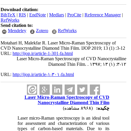
Download citation:
BibTeX
|
RIS
|
EndNote
|
Medlars
|
ProCite
|
Reference Manager
|
RefWorks
Send citation to:
Mendeley
Zotero
RefWorks
Motahari H, Malekfar R. Laser Micro-Raman Spectroscopy of
CVD Nanocrystalline Diamond Thin Film. IJOP 2019; 13 (1) :3-12
URL:
http://ijop.ir/article-1-301-fa.html
Laser Micro-Raman Spectroscopy of CVD Nanocrystalline
Diamond Thin Film. . ۱۳۹۷; ۱۳ (۱) :۳-۱۲
URL:
http://ijop.ir/article-۱-۳۰۱-fa.html
Laser Micro-Raman Spectroscopy of CVD
Nanocrystalline Diamond Thin Film
چکیده:
(۸۹۶۸ مشاهده)
Laser micro-Raman spectroscopy is an ideal tool
for assessment and characterization of various
types of carbon-based materials. Due to its