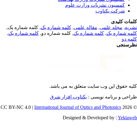
کمسیون نشریات وزارت علوم
شرکت یکتاوب
مات کلیدی
, کلمه شماره یک,
کلمه شماره یک
,
مقاله علمی
,
مجله علمی
,
ریه
,
کلمه شماره یک
, کلمه شماره دو,
کلمه شماره یک
,
مه شماره یک
مه دو
رسنجی
یه حقوق این وب سایت متعلق به
می باشد.
طراحی و برنامه نویسی
یکتاوب افزار شرق
International Journal of Optics and Photonics
© 202
Designed & Developed by :
Yektaw