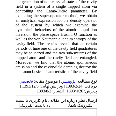
the generation of non-classical states of the cavity
field in a system of a single trapped atom via
controlling the Lamb-Dicke parameter. By
exploiting the super-operator method, we obtain
an analytical expression for the density operator
of the system by which we examine the
dynamical behaviors of the atomic population
inversion, the phase-space Husimi Q-function as
well as the von Neumann quantum entropy of the
cavity-field. The results reveal that at certain
periods of time one of the cavity-field quadratures
may be squeezed and the two sub-systems of the
trapped atom and the cavity field are entangled.
Moreover, we find that the atomic spontaneous
emission and the cavity-field damping destroy the
nonclassical characteristics of the cavity field.
تخصصي
| موضوع مقاله:
پژوهشي
نوع مطالعه:
دریافت: 1393/2/24 | ویرایش نهایی: 1393/12/5 |
پذیرش: 1393/4/26 | انتشار: 1393/8/2
ارسال نظر درباره این مقاله : نام کاربری یا پست
الکترونیک شما: