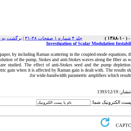
برگشت به 
|
جلد ۴ شماره ۱ صفحات ۳۸-۳۱
Investigation of Scalar Modulation Instabi
 paper, by including Raman scattering in the coupled-mode equations, the 
olution of the pump, Stokes and anti-Stokes waves along the fiber as w
, are studied. The effect of anti-Stokes seed and the pump depletio
ric gain when it is affected by Raman gain is dealt with. The results sh
for wide-bandwidth parametric amplifiers which result
یا پست الکترونیک شما