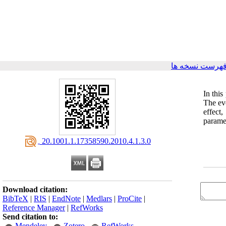
فهرست نسخه ها
In this
The ev
effect
paramet
‎ 20.1001.1.17358590.2010.4.1.3.0
Download citation:
BibTeX
|
RIS
|
EndNote
|
Medlars
|
ProCite
|
Reference Manager
|
RefWorks
Send citation to:
Mendeley
Zotero
RefWorks