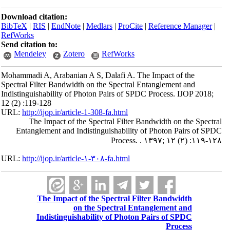
Download citation:
BibTeX
|
RIS
|
EndNote
|
Medlars
|
ProCite
|
Reference Manager
|
RefWorks
Send citation to:
Mendeley
Zotero
RefWorks
Mohammadi A, Arabanian A S, Dalafi A. The Impact of the
Spectral Filter Bandwidth on the Spectral Entanglement and
Indistinguishability of Photon Pairs of SPDC Process. IJOP 2018;
12 (2) :119-128
URL:
http://ijop.ir/article-1-308-fa.html
The Impact of the Spectral Filter Bandwidth on the Spectral
Entanglement and Indistinguishability of Photon Pairs of SPDC
Process. . ۱۳۹۷; ۱۲ (۲) :۱۱۹-۱۲۸
URL:
http://ijop.ir/article-۱-۳۰۸-fa.html
The Impact of the Spectral Filter Bandwidth
on the Spectral Entanglement and
Indistinguishability of Photon Pairs of SPDC
Process