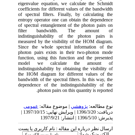
eigenvalue equation, we calculate the Schmidt
coefficients for different values of the bandwidth
of spectral filters. Finally, by calculating the
entropy operator one can obtain the dependence
of spectral entanglement of the photon pairs on
filter bandwidth. The amount of
indistinguishability of the photon pairs is
measured by the visibility of the HOM diagram.
Since the whole spectral information of the
photon pairs exists in their two-photon mode
function, using this function and the presented
model we calculate the amount of
indistinguishability by obtaining the visibility of
the HOM diagram for different values of the
bandwidth of the spectral filters. In this way, the
dependence of the indistinguishability of the
photon pairs on this quantity is reported.
نوع مطالعه:
پژوهشي
| موضوع مقاله:
عمومى
دریافت: 1396/3/20 | ویرایش نهایی: 1397/10/15 |
پذیرش: 1396/5/10 | انتشار: 1397/9/21
ارسال نظر درباره این مقاله : نام کاربری یا پست
الکترونیک شما: