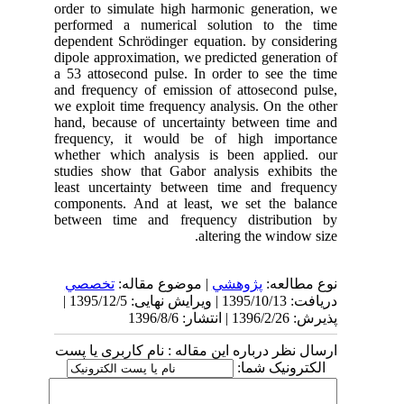
order to simulate high harmonic generation, we
performed a numerical solution to the time
dependent Schrödinger equation. by considering
dipole approximation, we predicted generation of
a 53 attosecond pulse. In order to see the time
and frequency of emission of attosecond pulse,
we exploit time frequency analysis. On the other
hand, because of uncertainty between time and
frequency, it would be of high importance
whether which analysis is been applied. our
studies show that Gabor analysis exhibits the
least uncertainty between time and frequency
components. And at least, we set the balance
between time and frequency distribution by
altering the window size.
نوع مطالعه:
پژوهشي
| موضوع مقاله:
تخصصي
دریافت: 1395/10/13 | ویرایش نهایی: 1395/12/5 |
پذیرش: 1396/2/26 | انتشار: 1396/8/6
ارسال نظر درباره این مقاله : نام کاربری یا پست
الکترونیک شما: