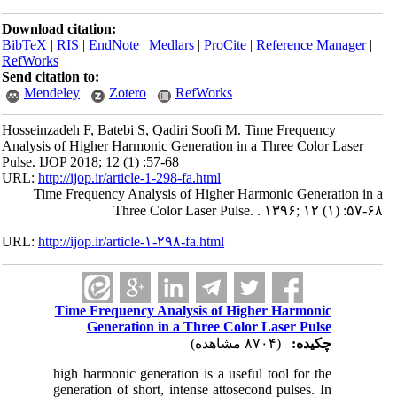
Download citation:
BibTeX
|
RIS
|
EndNote
|
Medlars
|
ProCite
|
Reference Manager
|
RefWorks
Send citation to:
Mendeley
Zotero
RefWorks
Hosseinzadeh F, Batebi S, Qadiri Soofi M. Time Frequency
Analysis of Higher Harmonic Generation in a Three Color Laser
Pulse. IJOP 2018; 12 (1) :57-68
URL:
http://ijop.ir/article-1-298-fa.html
Time Frequency Analysis of Higher Harmonic Generation in a
Three Color Laser Pulse. . ۱۳۹۶; ۱۲ (۱) :۵۷-۶۸
URL:
http://ijop.ir/article-۱-۲۹۸-fa.html
Time Frequency Analysis of Higher Harmonic
Generation in a Three Color Laser Pulse
چکیده:
(۸۷۰۴ مشاهده)
high harmonic generation is a useful tool for the
generation of short, intense attosecond pulses. In