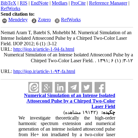
BibTeX
|
RIS
|
EndNote
|
Medlars
|
ProCite
|
Reference Manager
|
RefWorks
Send citation to:
Mendeley
Zotero
RefWorks
Nemati Aram T, Batebi S, Mohebbi M. Numerical Simulation of an
Intense Isolated Attosecond Pulse by a Chirped Two-Color Laser
Field. IJOP 2012; 6 (1) :3-12
URL:
http://ijop.ir/article-1-94-fa.html
Numerical Simulation of an Intense Isolated Attosecond Pulse by a
Chirped Two-Color Laser Field. . ۱۳۹۱; ۶ (۱) :۳-۱۲
URL:
http://ijop.ir/article-۱-۹۴-fa.html
Numerical Simulation of an Intense Isolated
Attosecond Pulse by a Chirped Two-Color
Laser Field
چکیده:
(۱۹۱۴۲ مشاهده)
We investigate theoretically the high-order
harmonic spectrum extension and numerical
generation of an intense isolated attosecond pulse
from He+ ion irradiated by a two-color laser