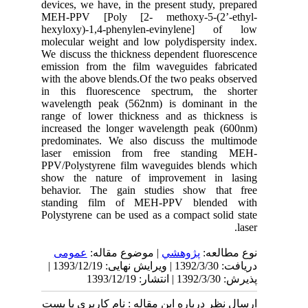
devices, we have, in the present study, prepared
MEH-PPV [Poly [2- methoxy-5-(2’-ethyl-
hexyloxy)-1,4-phenylen-evinylene] of low
molecular weight and low polydispersity index.
We discuss the thickness dependent fluorescence
emission from the film waveguides fabricated
with the above blends.Of the two peaks observed
in this fluorescence spectrum, the shorter
wavelength peak (562nm) is dominant in the
range of lower thickness and as thickness is
increased the longer wavelength peak (600nm)
predominates. We also discuss the multimode
laser emission from free standing MEH-
PPV/Polystyrene film waveguides blends which
show the nature of improvement in lasing
behavior. The gain studies show that free
standing film of MEH-PPV blended with
Polystyrene can be used as a compact solid state
laser.
نوع مطالعه:
پژوهشي
| موضوع مقاله:
عمومى
دریافت: 1392/3/30 | ویرایش نهایی: 1393/12/19 |
پذیرش: 1392/3/30 | انتشار: 1393/12/19
ارسال نظر درباره این مقاله : نام کاربری یا پست