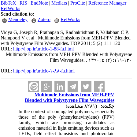
BibTeX
|
RIS
|
EndNote
|
Medlars
|
ProCite
|
Reference Manager
|
RefWorks
Send citation to:
Mendeley
Zotero
RefWorks
Vidya G, Joseph R, Prathapan S, Radhakrishnan P, Vallabhan C P,
Nampoori V et al . Multimode Emissions from MEH-PPV Blended
with Polystyrene Film Waveguides. IJOP 2011; 5 (2) :111-120
URL:
http://ijop.ir/article-1-88-fa.html
Multimode Emissions from MEH-PPV Blended with Polystyrene
Film Waveguides. . ۱۳۹۰; ۵ (۲) :۱۱۱-۱۲۰
URL:
http://ijop.ir/article-۱-۸۸-fa.html
Multimode Emissions from MEH-PPV
Blended with Polystyrene Film Waveguides
چکیده:
(۸۲۸۱ مشاهده)
In the context of conjugated polymers, especially
those of the poly (phenylenevinylene) (PPV)
family, which are promising candidates as
emission material in light emitting devices such as
LEDs, field effect transistors and photovoltaic