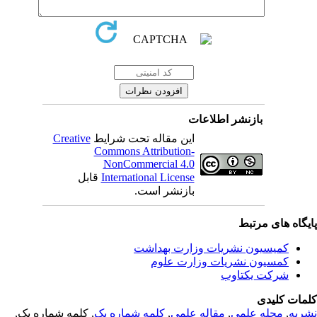
بازنشر اطلاعات
Creative
این مقاله تحت شرایط
Commons Attribution-
NonCommercial 4.0
قابل
International License
بازنشر است.
یگاه های مرتبط
کمیسیون نشریات وزارت بهداشت
کمسیون نشریات وزارت علوم
شرکت یکتاوب
مات کلیدی
, کلمه شماره یک,
کلمه شماره یک
,
مقاله علمی
,
مجله علمی
,
ریه