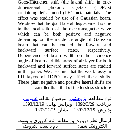
Goos-Häenchen shift (the lateral shift) in one-
dimensional photonic crystals (1DPCs)
containing left-handed (LH) metamaterials. The
effect was studied by use of a Gaussian beam.
We show that the giant lateral displacement is due
to the localization of the electromagnetic wave
which can be both positive and negative
depending on the incidence angle of Gaussian
beam that can be excited the forward and
backward surface states, respectively.
Dependence of beam width on the incidence
angle of beam and thickness of air layer for both
backward and forward surface states are studied
in this paper. We also find that the weak lossy in
LH layers of 1DPCs may affect these shifts.
These giant negative and positive lateral shifts are
smaller than that of the lossless structure.
نوع مطالعه:
پژوهشي
| موضوع مقاله:
عمومى
دریافت: 1392/3/29 | ویرایش نهایی: 1393/12/19 |
پذیرش: 1393/12/19 | انتشار: 1393/12/19
ارسال نظر درباره این مقاله : نام کاربری یا پست
الکترونیک شما: