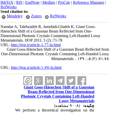
BibTeX
|
RIS
|
EndNote
|
Medlars
|
ProCite
|
Reference Manager
|
RefWorks
Send citation to:
Mendeley
Zotero
RefWorks
Namdar A, Talebzadeh R, Jamshidi-Ghaleh K. Giant Goos-
Häenchen Shift of a Gaussian Beam Reflected from One-
Dimensional Photonic Crystals Containing Left-Handed Lossy
Metamaterials. IJOP 2011; 5 (2) :71-78
URL:
http://ijop.ir/article-1-77-fa.html
Giant Goos-Häenchen Shift of a Gaussian Beam Reflected from
One-Dimensional Photonic Crystals Containing Left-Handed Lossy
Metamaterials. . ۱۳۹۰; ۵ (۲) :۷۱-۷۸
URL:
http://ijop.ir/article-۱-۷۷-fa.html
Giant Goos-Häenchen Shift of a Gaussian
Beam Reflected from One-Dimensional
Photonic Crystals Containing Left-Handed
Lossy Metamaterials
چکیده:
(۹۰۰۸ مشاهده)
We perform a theoretical investigation on the