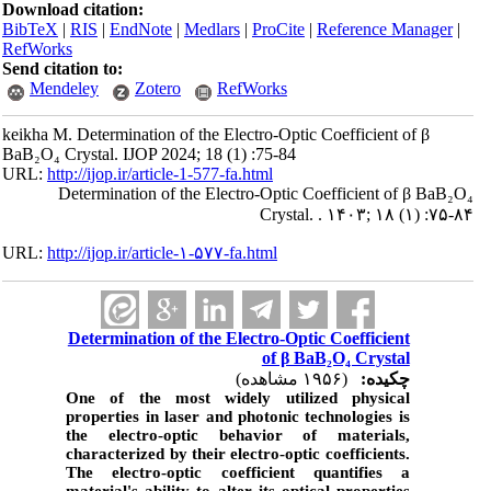
Download citation:
BibTeX
|
RIS
|
EndNote
|
Medlars
|
ProCite
|
Reference Manager
|
RefWorks
Send citation to:
Mendeley
Zotero
RefWorks
keikha M. Determination of the Electro-Optic Coefficient of β
BaB₂O₄ Crystal. IJOP 2024; 18 (1) :75-84
URL:
http://ijop.ir/article-1-577-fa.html
Determination of the Electro-Optic Coefficient of β BaB₂O₄
Crystal. . ۱۴۰۳; ۱۸ (۱) :۷۵-۸۴
URL:
http://ijop.ir/article-۱-۵۷۷-fa.html
Determination of the Electro-Optic Coefficient
of β BaB₂O₄ Crystal
چکیده:
(۱۹۵۶ مشاهده)
One of the most widely utilized physical
properties in laser and photonic technologies is
the electro-optic behavior of materials,
characterized by their electro-optic coefficients.
The electro-optic coefficient quantifies a