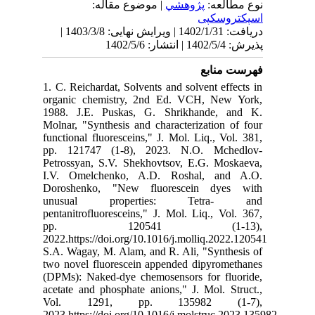
نوع مطالعه:
پژوهشي
| موضوع مقاله:
اسپکتروسکپی
دریافت: 1402/1/31 | ویرایش نهایی: 1403/3/8 |
پذیرش: 1402/5/4 | انتشار: 1402/5/6
فهرست منابع
1. C. Reichardat, Solvents and solvent effects in
organic chemistry, 2nd Ed. VCH, New York,
1988. J.E. Puskas, G. Shrikhande, and K.
Molnar, "Synthesis and characterization of four
functional fluoresceins," J. Mol. Liq., Vol. 381,
pp. 121747 (1-8), 2023. N.O. Mchedlov-
Petrossyan, S.V. Shekhovtsov, E.G. Moskaeva,
I.V. Omelchenko, A.D. Roshal, and A.O.
Doroshenko, "New fluorescein dyes with
unusual properties: Tetra- and
pentanitrofluoresceins," J. Mol. Liq., Vol. 367,
pp. 120541 (1-13),
2022.https://doi.org/10.1016/j.molliq.2022.120541
S.A. Wagay, M. Alam, and R. Ali, "Synthesis of
two novel fluorescein appended dipyromethanes
(DPMs): Naked-dye chemosensors for fluoride,
acetate and phosphate anions," J. Mol. Struct.,
Vol. 1291, pp. 135982 (1-7),
2023.https://doi.org/10.1016/j.molstruc.2023.135982