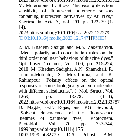
M. Murariu and L. Stroea, "Increasing detection
sensitivity of fluorescent polymeric sensors
containing fluorescein derivatives by Au NPs,"
Spectrochim Acta A, Vol. 291, pp. 122279 (1-
14),
2023.https://doi.org/10.1016/j.saa.2022.122279
[
DOI:10.1016/j.molliq.2023.121747
] [
PMID
]
2. M. Khadem Sadigh and M.S. Zakerhamidi,
"Media polarity and concentration roles on the
third order nonlinear behaviors of thiazine dyes,"
Opt. Laser. Technol., Vol. 100, pp. 216-224,
2018. M. Khadem Sadigha, A.N. Shamkhali, R.
Teimuri-Mofradd, S. Mozaffarnia, and K.
Rahimpour "Polarity effects on the optical
responses of some biologically active molecules
with different substituents,", J. Mol. Struct., Vol.
1269, pp. 133787 (1-11),
2022.https://doi.org/10.1016/j.molstruc.2022.133787
D. Magde, G.E. Rojas, and P.G. Seybold,
"Solvent dependence of the fluorescence
lifetimes of xanthene dyes," Photochem.
Photobiol., Vol. 70, pp. 737-744,
1999.https://doi.org/10.1111/j.1751-
1097.1999.tb08277.x D.S. Pellosi, B.M.