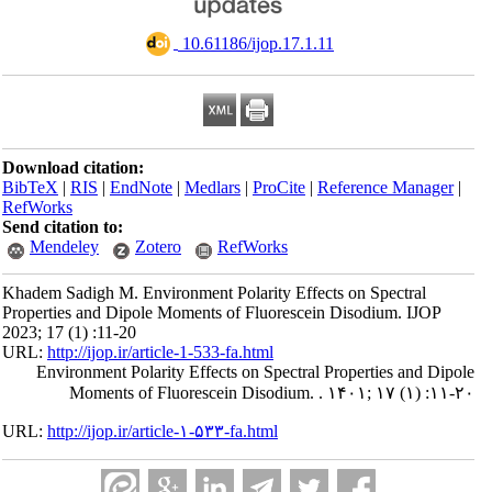
‎ 10.61186/ijop.17.1.11
Download citation:
BibTeX
|
RIS
|
EndNote
|
Medlars
|
ProCite
|
Reference Manager
|
RefWorks
Send citation to:
Mendeley
Zotero
RefWorks
Khadem Sadigh M. Environment Polarity Effects on Spectral
Properties and Dipole Moments of Fluorescein Disodium. IJOP
2023; 17 (1) :11-20
URL:
http://ijop.ir/article-1-533-fa.html
Environment Polarity Effects on Spectral Properties and Dipole
Moments of Fluorescein Disodium. . ۱۴۰۱; ۱۷ (۱) :۱۱-۲۰
URL:
http://ijop.ir/article-۱-۵۳۳-fa.html