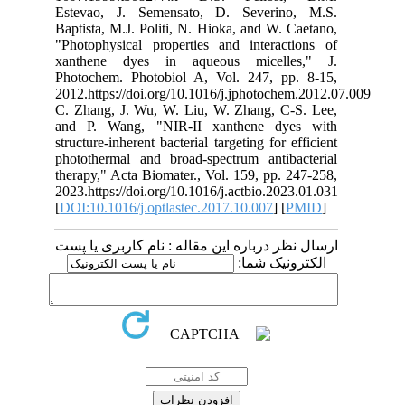
Estevao, J. Semensato, D. Severino, M.S.
Baptista, M.J. Politi, N. Hioka, and W. Caetano,
"Photophysical properties and interactions of
xanthene dyes in aqueous micelles," J.
Photochem. Photobiol A, Vol. 247, pp. 8-15,
2012.https://doi.org/10.1016/j.jphotochem.2012.07.009
C. Zhang, J. Wu, W. Liu, W. Zhang, C-S. Lee,
and P. Wang, "NIR-II xanthene dyes with
structure-inherent bacterial targeting for efficient
photothermal and broad-spectrum antibacterial
therapy," Acta Biomater., Vol. 159, pp. 247-258,
2023.https://doi.org/10.1016/j.actbio.2023.01.031
[
DOI:10.1016/j.optlastec.2017.10.007
] [
PMID
]
ارسال نظر درباره این مقاله : نام کاربری یا پست
الکترونیک شما: