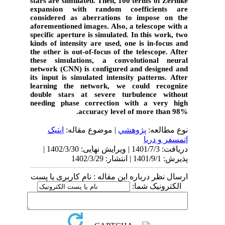
stars are simulated. Then, 100 terms of Zernike
expansion with random coefficients are
considered as aberrations to impose on the
aforementioned images. Also, a telescope with a
specific aperture is simulated. In this work, two
kinds of intensity are used, one is in-focus and
the other is out-of-focus of the telescope. After
these simulations, a convolutional neural
network (CNN) is configured and designed and
its input is simulated intensity patterns. After
learning the network, we could recognize
double stars at severe turbulence without
needing phase correction with a very high
accuracy level of more than 98%.
نوع مطالعه:
پژوهشي
| موضوع مقاله:
اپتیک
اتمسفر و دریا
دریافت: 1401/7/3 | ویرایش نهایی: 1402/3/30 |
پذیرش: 1401/9/1 | انتشار: 1402/3/29
ارسال نظر درباره این مقاله : نام کاربری یا پست
الکترونیک شما: