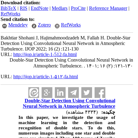
Download citation:
BibTeX
|
RIS
|
EndNote
|
Medlars
|
ProCite
|
Reference Manager
|
RefWorks
Send citation to:
Mendeley
Zotero
RefWorks
Bakhtiar Shohani J, Hajimahmoodzadeh M, Fallah H. Double-Star
Detection Using Convolutional Neural Network in Atmospheric
Turbulence. IJOP 2022; 16 (2) :121-130
URL:
http://ijop.ir/article-1-512-fa.html
Double-Star Detection Using Convolutional Neural Network in
Atmospheric Turbulence. . ۱۴۰۱; ۱۶ (۲) :۱۲۱-۱۳۰
URL:
http://ijop.ir/article-۱-۵۱۲-fa.html
Double-Star Detection Using Convolutional
Neural Network in Atmospheric Turbulence
چکیده:
(۴۳۳۴ مشاهده)
In this paper, we investigate the usage of
machine learning in the detection and
recognition of double stars. To do this,
numerous images including one star and double