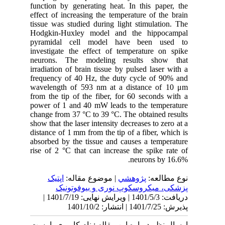
function by generating heat. In this paper, the
effect of increasing the temperature of the brain
tissue was studied during light stimulation. The
Hodgkin-Huxley model and the hippocampal
pyramidal cell model have been used to
investigate the effect of temperature on spike
neurons. The modeling results show that
irradiation of brain tissue by pulsed laser with a
frequency of 40 Hz, the duty cycle of 90% and
wavelength of 593 nm at a distance of 10 μm
from the tip of the fiber, for 60 seconds with a
power of 1 and 40 mW leads to the temperature
change from 37 °C to
39 °C
. The obtained results
show that the laser intensity decreases to zero at a
distance of 1 mm from the tip of a fiber, which is
absorbed by the tissue and causes a temperature
rise of 2 °C that can increase the spike rate of
neurons by 16.6%.
نوع مطالعه:
پژوهشي
| موضوع مقاله:
اپتیک
پزشکی، میکروسکوپ نوری و بیوفوتونیک
دریافت: 1401/5/3 | ویرایش نهایی: 1401/7/19 |
پذیرش: 1401/7/25 | انتشار: 1401/10/2
ارسال نظر درباره این مقاله : نام کاربری یا پست