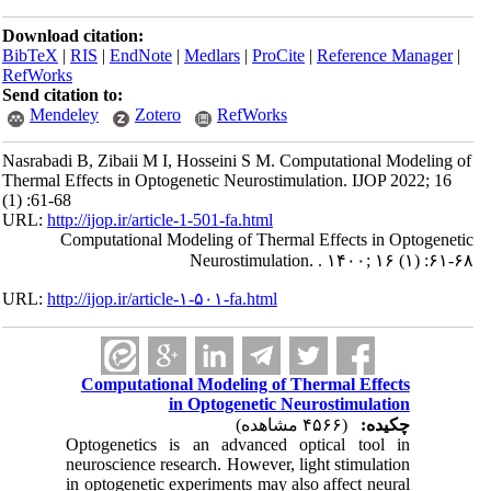
Download citation:
BibTeX
|
RIS
|
EndNote
|
Medlars
|
ProCite
|
Reference Manager
|
RefWorks
Send citation to:
Mendeley
Zotero
RefWorks
Nasrabadi B, Zibaii M I, Hosseini S M. Computational Modeling of
Thermal Effects in Optogenetic Neurostimulation. IJOP 2022; 16
(1) :61-68
URL:
http://ijop.ir/article-1-501-fa.html
Computational Modeling of Thermal Effects in Optogenetic
Neurostimulation. . ۱۴۰۰; ۱۶ (۱) :۶۱-۶۸
URL:
http://ijop.ir/article-۱-۵۰۱-fa.html
Computational Modeling of Thermal Effects
in Optogenetic Neurostimulation
چکیده:
(۴۵۶۶ مشاهده)
Optogenetics is an advanced optical tool in
neuroscience research. However, light stimulation
in optogenetic experiments may also affect neural