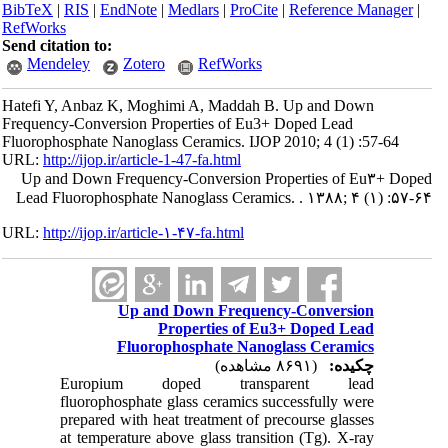
BibTeX
|
RIS
|
EndNote
|
Medlars
|
ProCite
|
Reference Manager
|
RefWorks
Send citation to:
Mendeley
Zotero
RefWorks
Hatefi Y, Anbaz K, Moghimi A, Maddah B. Up and Down
Frequency-Conversion Properties of Eu3+ Doped Lead
Fluorophosphate Nanoglass Ceramics. IJOP 2010; 4 (1) :57-64
URL:
http://ijop.ir/article-1-47-fa.html
Up and Down Frequency-Conversion Properties of Eu۳+ Doped
Lead Fluorophosphate Nanoglass Ceramics. . ۱۳۸۸; ۴ (۱) :۵۷-۶۴
URL:
http://ijop.ir/article-۱-۴۷-fa.html
Up and Down Frequency-Conversion
Properties of Eu3+ Doped Lead
Fluorophosphate Nanoglass Ceramics
چکیده:
(۸۶۹۱ مشاهده)
Europium doped transparent lead
fluorophosphate glass ceramics successfully were
prepared with heat treatment of precourse glasses
at temperature above glass transition (Tg). X-ray