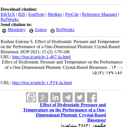
Download citation:
BibTeX
|
RIS
|
EndNote
|
Medlars
|
ProCite
|
Reference Manager
|
RefWorks
Send citation to:
Mendeley
Zotero
RefWorks
Roshan Entezar S. Effect of Hydrostatic Pressure and Temperature
on the Performance of a One-Dimensional Photonic Crystal-Based
Biosensor. IJOP 2021; 15 (2) :179-186
URL:
http://ijop.ir/article-1-467-fa.html
Effect of Hydrostatic Pressure and Temperature on the Performance
of a One-Dimensional Photonic Crystal-Based Biosensor. . ۱۴۰۰;
۱۵ (۲) :۱۷۹-۱۸۶
URL:
http://ijop.ir/article-۱-۴۶۷-fa.html
Effect of Hydrostatic Pressure and
Temperature on the Performance of a One-
Dimensional Photonic Crystal-Based
Biosensor
چکیده:
(۴۷۸۴ مشاهده)