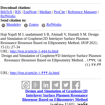
Download citation:
BibTeX
|
RIS
|
EndNote
|
Medlars
|
ProCite
|
Reference Manager
|
RefWorks
Send citation to:
Mendeley
Zotero
RefWorks
Haji Najafi M J, saadatmand S B, Ahmadi V, Hamidi S M. Design
and Simulation of Graphene/2D Interlayer Surface Plasmon
Resonance Biosensor Based on Ellipsometry Method. IJOP 2021;
15 (1) :27-34
URL:
http://ijop.ir/article-1-444-fa.html
Design and Simulation of Graphene/۲D Interlayer Surface Plasmon
Resonance Biosensor Based on Ellipsometry Method. . ۱۳۹۹; ۱۵
(۱) :۲۷-۳۴
URL:
http://ijop.ir/article-۱-۴۴۴-fa.html
Design and Simulation of Graphene/2D
Interlayer Surface Plasmon Resonance
Biosensor Based on Ellipsometry Method
چکیده:
(۶۱۸۶ مشاهده)