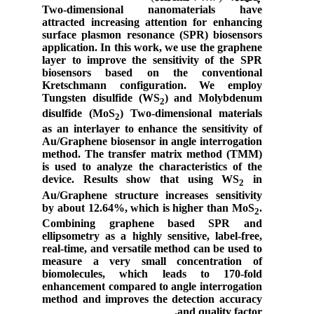
Two-dimensional nanomaterials have
attracted increasing attention for enhancing
surface plasmon resonance (SPR) biosensors
application. In this work, we use the graphene
layer to improve the sensitivity of the SPR
biosensors based on the conventional
Kretschmann configuration. We employ
Tungsten disulfide (WS
) and Molybdenum
2
disulfide (MoS
) Two-dimensional materials
2
as an interlayer to enhance the sensitivity of
Au/Graphene biosensor in angle interrogation
method. The transfer matrix method (TMM)
is used to analyze the characteristics of the
device. Results show that using WS
in
2
Au/Graphene structure increases sensitivity
by about 12.64%, which is higher than MoS
.
2
Combining graphene based SPR and
ellipsometry as a highly sensitive, label-free,
real-time, and versatile method can be used to
measure a very small concentration of
biomolecules, which leads to 170-fold
enhancement compared to angle interrogation
method and improves the detection accuracy
and quality factor.