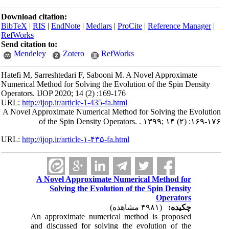
Download citation:
BibTeX
|
RIS
|
EndNote
|
Medlars
|
ProCite
|
Reference Manager
|
RefWorks
Send citation to:
Mendeley
Zotero
RefWorks
Hatefi M, Sarreshtedari F, Sabooni M. A Novel Approximate
Numerical Method for Solving the Evolution of the Spin Density
Operators. IJOP 2020; 14 (2) :169-176
URL:
http://ijop.ir/article-1-435-fa.html
A Novel Approximate Numerical Method for Solving the Evolution
of the Spin Density Operators. . ۱۳۹۹; ۱۴ (۲) :۱۶۹-۱۷۶
URL:
http://ijop.ir/article-۱-۴۳۵-fa.html
A Novel Approximate Numerical Method for
Solving the Evolution of the Spin Density
Operators
چکیده:
(۴۹۸۱ مشاهده)
An approximate numerical method is proposed
and discussed for solving the evolution of the