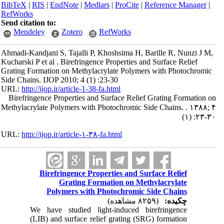
BibTeX
|
RIS
|
EndNote
|
Medlars
|
ProCite
|
Reference Manager
|
RefWorks
Send citation to:
Mendeley
Zotero
RefWorks
Ahmadi-Kandjani S, Tajalli P, Khoshsima H, Barille R, Nunzi J M,
Kucharski P et al . Birefringence Properties and Surface Relief
Grating Formation on Methylacrylate Polymers with Photochromic
Side Chains. IJOP 2010; 4 (1) :23-30
URL:
http://ijop.ir/article-1-38-fa.html
Birefringence Properties and Surface Relief Grating Formation on
Methylacrylate Polymers with Photochromic Side Chains. . ۱۳۸۸; ۴
(۱) :۲۳-۳۰
URL:
http://ijop.ir/article-۱-۳۸-fa.html
Birefringence Properties and Surface Relief
Grating Formation on Methylacrylate
Polymers with Photochromic Side Chains
چکیده:
(۸۲۵۹ مشاهده)
We have studied light-induced birefringence
(LIB) and surface relief grating (SRG) formation