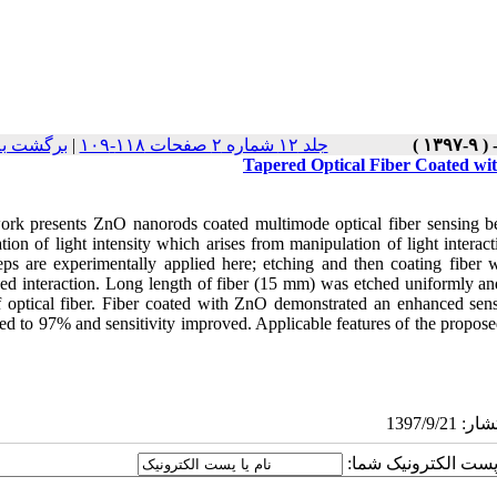
برگشت به
|
جلد ۱۲ شماره ۲ صفحات ۱۱۸-۱۰۹
Tapered Optical Fiber Coated wi
ork presents ZnO nanorods coated multimode optical fiber sensing be
tion of light intensity which arises from manipulation of light intera
eps are experimentally applied here; etching and then coating fibe
ed interaction. Long length of fiber (15 mm) was etched uniformly 
f optical fiber. Fiber coated with ZnO demonstrated an enhanced sens
ed to 97% and sensitivity improved. Applicable features of the proposed
یا پست الکترونیک شما