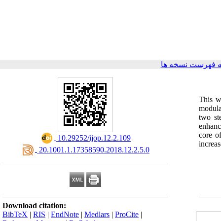
 فهرست نسخه ها
This w
modula
two st
enhanc
core o
‎ 10.29252/ijop.12.2.109
increas
‎ 20.1001.1.17358590.2018.12.2.5.0
Download citation:
BibTeX
|
RIS
|
EndNote
|
Medlars
|
ProCite
|