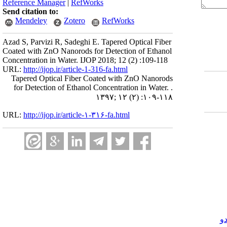
Reference Manager
|
RefWorks
Send citation to:
Mendeley
Zotero
RefWorks
Azad S, Parvizi R, Sadeghi E. Tapered Optical Fiber
Coated with ZnO Nanorods for Detection of Ethanol
Concentration in Water. IJOP 2018; 12 (2) :109-118
URL:
http://ijop.ir/article-1-316-fa.html
Tapered Optical Fiber Coated with ZnO Nanorods
for Detection of Ethanol Concentration in Water. .
۱۳۹۷; ۱۲ (۲) :۱۰۹-۱۱۸
URL:
http://ijop.ir/article-۱-۳۱۶-fa.html
و