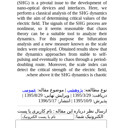
(SHG) is a pivotal issue to the development of
nano-optical devices and interfaces. Here, we
perform a classical analysis of the SHG dynamics
with the aim of determining critical values of the
electric field. The signals of the SHG process are
nonlinear, so it seems reasonable that chaos
theory can be a suitable tool to analyze their
dynamics. For this purpose the bifurcation
analysis and a new measure known as the scale
index were employed. Obtained results show that
the dynamics approaches from stable to self-
pulsing and eventually to chaos through a period-
doubling route. Moreover, the scale index can
detect the critical strength of the electric field,
where above it the SHG dynamics is chaotic.
نوع مطالعه:
پژوهشي
| موضوع مقاله:
عمومى
دریافت: 1395/3/29 | ویرایش نهایی: 1395/8/29 |
پذیرش: 1395/10/9 | انتشار: 1396/5/17
ارسال نظر درباره این مقاله : نام کاربری یا پست
الکترونیک شما: