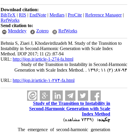
Download citation:
BibTeX
|
RIS
|
EndNote
|
Medlars
|
ProCite
|
Reference Manager
|
RefWorks
Send citation to:
Mendeley
Zotero
RefWorks
Behnia S, Ziaei J, Khodavirdizadeh M. Study of the Transition to
Instability in Second-Harmonic Generation with Scale Index
Method. IJOP 2017; 11 (2) :87-94
URL:
http://ijop.ir/article-1-274-fa.html
Study of the Transition to Instability in Second-Harmonic
Generation with Scale Index Method. . ۱۳۹۶; ۱۱ (۲) :۸۷-۹۴
URL:
http://ijop.ir/article-۱-۲۷۴-fa.html
Study of the Transition to Instability in
Second-Harmonic Generation with Scale
Index Method
چکیده:
(۷۳۳۹ مشاهده)
The emergence of second-harmonic generation