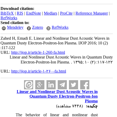
Download citation:
BibTeX
|
RIS
|
EndNote
|
Medlars
|
ProCite
|
Reference Manager
|
RefWorks
Send citation to:
Mendeley
Zotero
RefWorks
Zahed H, Emadi E. Linear and Nonlinear Dust Acoustic Waves in
Quantum Dusty Electron-Positron-Ion Plasma. IJOP 2016; 10 (2)
:117-122
URL:
http://ijop.ir/article-1-260-fa.html
Linear and Nonlinear Dust Acoustic Waves in Quantum Dusty
Electron-Positron-Ion Plasma. . ۱۳۹۵; ۱۰ (۲) :۱۱۷-۱۲۲
URL:
http://ijop.ir/article-۱-۲۶۰-fa.html
Linear and Nonlinear Dust Acoustic Waves in
Quantum Dusty Electron-Positron-Ion
Plasma
چکیده:
(۷۴۴۸ مشاهده)
The behavior of linear and nonlinear dust