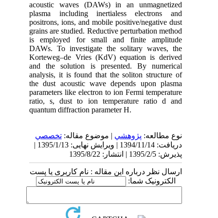
acoustic waves (DAWs) in an unmagnetized
plasma including inertialess electrons and
positrons, ions, and mobile positive/negative dust
grains are studied. Reductive perturbation method
is employed for small and finite amplitude
DAWs. To investigate the solitary waves, the
Korteweg–de Vries (KdV) equation is derived
and the solution is presented. By numerical
analysis, it is found that the soliton structure of
the dust acoustic wave depends upon plasma
parameters like electron to ion Fermi temperature
ratio, s, dust to ion temperature ratio d and
quantum diffraction parameter H.
نوع مطالعه:
پژوهشي
| موضوع مقاله:
تخصصي
دریافت: 1394/11/14 | ویرایش نهایی: 1395/1/13 |
پذیرش: 1395/2/5 | انتشار: 1395/8/22
ارسال نظر درباره این مقاله : نام کاربری یا پست
الکترونیک شما: