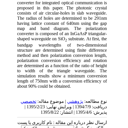
converter for integrated optical communication is
proposed in this paper. The photonic crystal
consists of air circular-holes in slab waveguide.
The radius of holes are determined to be 291nm
having lattice constant of 640nm using the gap
map and band diagram. The polarization
converter is composed of an InGaAsP triangular-
shaped waveguide on SiO
substrate. At first, the
2
bandgap wavelengths of two-dimensional
structure are determined using finite difference
method and then polarization conversion length,
polarization conversion efficiency and rotation
are determined as a function of the ratio of height
to width of the triangle waveguide. The
simulation results show a minimum conversion
length of 750nm with a conversion efficiency of
about 90% could be obtained.
نوع مطالعه:
پژوهشي
| موضوع مقاله:
تخصصي
دریافت: 1394/7/9 | ویرایش نهایی: 1395/2/23 |
پذیرش: 1395/4/6 | انتشار: 1395/8/22
ارسال نظر درباره این مقاله : نام کاربری یا پست
الکترونیک شما: