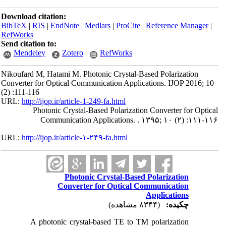
Download citation:
BibTeX
|
RIS
|
EndNote
|
Medlars
|
ProCite
|
Reference Manager
|
RefWorks
Send citation to:
Mendeley
Zotero
RefWorks
Nikoufard M, Hatami M. Photonic Crystal-Based Polarization
Converter for Optical Communication Applications. IJOP 2016; 10
(2) :111-116
URL:
http://ijop.ir/article-1-249-fa.html
Photonic Crystal-Based Polarization Converter for Optical
Communication Applications. . ۱۳۹۵; ۱۰ (۲) :۱۱۱-۱۱۶
URL:
http://ijop.ir/article-۱-۲۴۹-fa.html
Photonic Crystal-Based Polarization
Converter for Optical Communication
Applications
چکیده:
(۸۳۴۴ مشاهده)
A photonic crystal-based TE to TM polarization