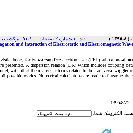
برگشت به
|
جلد ۱۰ شماره ۲ صفحات ۱۰۰-۹۱
gation and Interaction of Electrostatic and Electromagnetic Waves
ivistic theory for two-stream free electron laser (FEL) with a one-dime
 are presented. A dispersion relation (DR) which includes coupling bet
odel, with all of the relativistic terms related to the transverse wiggl
ll possible modes. Numerical calculations are made to illustrate the ef
یا پست الکترونیک شما