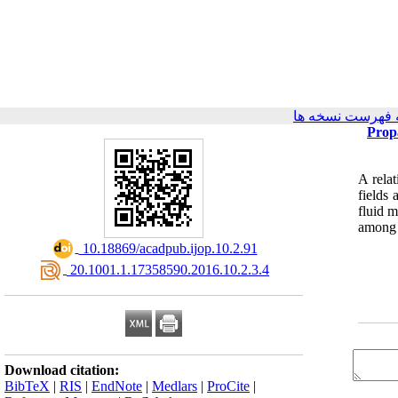
 فهرست نسخه ها
Propa
A relat
fields
fluid m
among a
‎ 10.18869/acadpub.ijop.10.2.91
‎ 20.1001.1.17358590.2016.10.2.3.4
Download citation:
BibTeX
|
RIS
|
EndNote
|
Medlars
|
ProCite
|