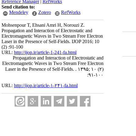
Reference Manager
|
RefWorks
Send citation to:
Mendeley
Zotero
RefWorks
Mohsenpour T, Ehsani Amri H, Norouzi Z.
Propagation and Interaction of Electrostatic and
Electromagnetic Waves in Two Stream Free Electron
Laser in the Presence of Self-Fields. IJOP 2016; 10
(2) :91-100
URL:
http://ijop.ir/article-1-241-fa.html
Propagation and Interaction of Electrostatic and
Electromagnetic Waves in Two Stream Free Electron
Laser in the Presence of Self-Fields. . ۱۳۹۵; ۱۰ (۲)
:۹۱-۱۰۰
URL:
http://ijop.ir/article-۱-۲۴۱-fa.html