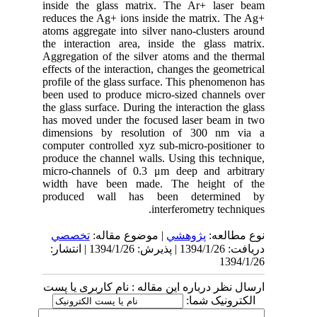
inside the glass matrix. The Ar+ laser beam
reduces the Ag+ ions inside the matrix. The Ag+
atoms aggregate into silver nano-clusters around
the interaction area, inside the glass matrix.
Aggregation of the silver atoms and the thermal
effects of the interaction, changes the geometrical
profile of the glass surface. This phenomenon has
been used to produce micro-sized channels over
the glass surface. During the interaction the glass
has moved under the focused laser beam in two
dimensions by resolution of 300 nm via a
computer controlled xyz sub-micro-positioner to
produce the channel walls. Using this technique,
micro-channels of 0.3 μm deep and arbitrary
width have been made. The height of the
produced wall has been determined by
interferometry techniques.
نوع مطالعه:
پژوهشي
| موضوع مقاله:
تخصصي
دریافت: 1394/1/26 | پذیرش: 1394/1/26 | انتشار:
1394/1/26
ارسال نظر درباره این مقاله : نام کاربری یا پست
الکترونیک شما: