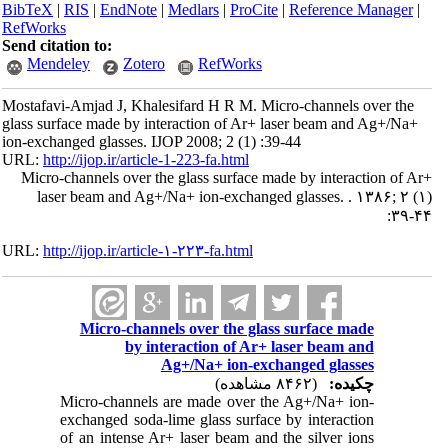
BibTeX
|
RIS
|
EndNote
|
Medlars
|
ProCite
|
Reference Manager
|
RefWorks
Send citation to:
Mendeley
Zotero
RefWorks
Mostafavi-Amjad J, Khalesifard H R M. Micro-channels over the
glass surface made by interaction of Ar+ laser beam and Ag+/Na+
ion-exchanged glasses. IJOP 2008; 2 (1) :39-44
URL:
http://ijop.ir/article-1-223-fa.html
Micro-channels over the glass surface made by interaction of Ar+
laser beam and Ag+/Na+ ion-exchanged glasses. . ۱۳۸۶; ۲ (۱)
:۳۹-۴۴
URL:
http://ijop.ir/article-۱-۲۲۳-fa.html
Micro-channels over the glass surface made
by interaction of Ar+ laser beam and
Ag+/Na+ ion-exchanged glasses
چکیده:
(۸۴۶۲ مشاهده)
Micro-channels are made over the Ag+/Na+ ion-
exchanged soda-lime glass surface by interaction
of an intense Ar+ laser beam and the silver ions