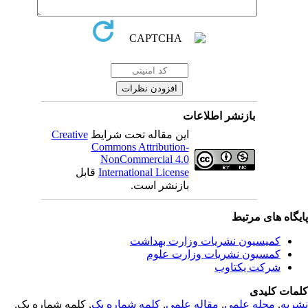
بازنشر اطلاعات
Creative
این مقاله تحت شرایط
Commons Attribution-
NonCommercial 4.0
قابل
International License
بازنشر است.
یگاه های مرتبط
کمیسیون نشریات وزارت بهداشت
کمسیون نشریات وزارت علوم
شرکت یکتاوب
مات کلیدی
, کلمه شماره یک,
کلمه شماره یک
,
مقاله علمی
,
مجله علمی
,
ریه