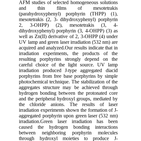
AFM studies of selected homogeneous solutions
and thin films of mesotetrakis
(parahydroxyphenyl) porphyrin (THPP) (1),
mesotetrakis (2, 3- dihydroxyphenyl) porphyrin
2, 3-OHPP) (2), mesotetrakis (3, 4-
dihydroxyphenyl) porphyrin (3, 4-OHPP) (3) as
well as Zn(II) derivative of 2, 3-OHPP (4) under
UV lamp and green laser irradiation (532 nm) are
acquired and analyzed.Our results indicate that in
irradiation experiments, the products of the
resulting porphyrins strongly depend on the
careful choice of the light source. UV lamp
irradiation produced J-type aggregated diacid
porphyrins from free base porphyrins by simple
photochemical technique. The stabilization of the
aggregates structure may be achieved through
hydrogen bonding between the protonated core
and the peripheral hydroxyl groups, mediated by
the chloride anions. The results of laser
irradiation experiments shown the formation of J-
aggregated porphyrin upon green laser (532 nm)
irradiation.Green laser irradiation has been
caused the hydrogen bonding interactions
between neighboring porphyrin molecules
through hydroxyl moieties to produce J-