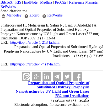
BibTeX
|
RIS
|
EndNote
|
Medlars
|
ProCite
|
Reference Manager
|
RefWorks
Send citation to:
Mendeley
Zotero
RefWorks
Shahroosvand H, Mohajerani E, Safari N, Osati S, Alidokht I A.
Preparation and Optical Properties of Substituted Hydroxyl
Porphyrin Nanostructure by UV Light and Green Laser (532 nm)
Irradiations. IJOP 2009; 3 (1) :33-44
URL:
http://ijop.ir/article-1-213-fa.html
Preparation and Optical Properties of Substituted Hydroxyl
Porphyrin Nanostructure by UV Light and Green Laser (۵۳۲ nm)
Irradiations. . ۱۳۸۷; ۳ (۱) :۳۳-۴۴
URL:
http://ijop.ir/article-۱-۲۱۳-fa.html
Preparation and Optical Properties of
Substituted Hydroxyl Porphyrin
Nanostructure by UV Light and Green Laser
(532 nm) Irradiations
چکیده:
(۸۸۱۶ مشاهده)
Electronic absorption, florescence excitation and