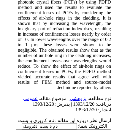
photonic crystal fibers (PCFs) by using FDFD
method and used the results to evaluate the
confinement losses of PCFs by considering the
effects of air-hole rings in the cladding. It is
shown that by increasing the wavelength, the
imaginary part of refraction index rises, resulting
in increase of confinement losses nearly by order
of 10. In lower wavelengths over the range of 0.2
to 1 μm, these losses were shown to be
negligible. The obtained results show that as the
number of air-hole ring in the cladding increases,
the confinement losses over wavelengths would
reduce. To show the effect of air-hole rings on
confinement losses in PCFs, the FDFD method
yielded accurate results that agree well with
results of FEM method and source–model
technique reported by others.
نوع مطالعه:
پژوهشي
| موضوع مقاله:
عمومى
دریافت: 1393/12/20 | پذیرش: 1393/12/20 |
انتشار: 1393/12/20
ارسال نظر درباره این مقاله : نام کاربری یا پست
الکترونیک شما: