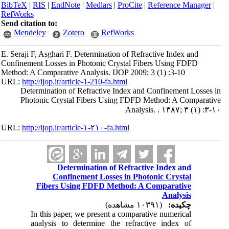
BibTeX
|
RIS
|
EndNote
|
Medlars
|
ProCite
|
Reference Manager
|
RefWorks
Send citation to:
Mendeley
Zotero
RefWorks
E. Seraji F, Asghari F. Determination of Refractive Index and
Confinement Losses in Photonic Crystal Fibers Using FDFD
Method: A Comparative Analysis. IJOP 2009; 3 (1) :3-10
URL:
http://ijop.ir/article-1-210-fa.html
Determination of Refractive Index and Confinement Losses in
Photonic Crystal Fibers Using FDFD Method: A Comparative
Analysis. . ۱۳۸۷; ۳ (۱) :۳-۱۰
URL:
http://ijop.ir/article-۱-۲۱۰-fa.html
Determination of Refractive Index and
Confinement Losses in Photonic Crystal
Fibers Using FDFD Method: A Comparative
Analysis
چکیده:
(۱۰۳۹۱ مشاهده)
In this paper, we present a comparative numerical
analysis to determine the refractive index of