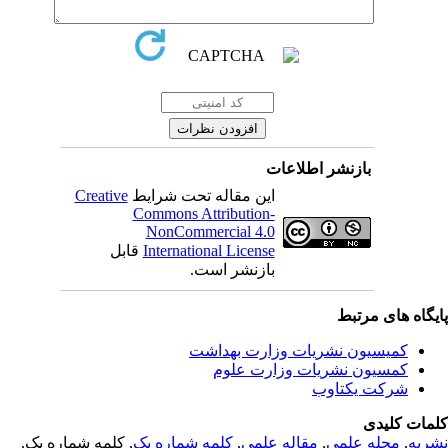
بازنشر اطلاعات
Creative
این مقاله تحت شرایط
Commons Attribution-
NonCommercial 4.0
قابل
International License
بازنشر است.
یگاه های مرتبط
کمیسیون نشریات وزارت بهداشت
کمسیون نشریات وزارت علوم
شرکت یکتاوب
مات کلیدی
, کلمه شماره یک,
کلمه شماره یک
,
مقاله علمی
,
مجله علمی
,
ریه