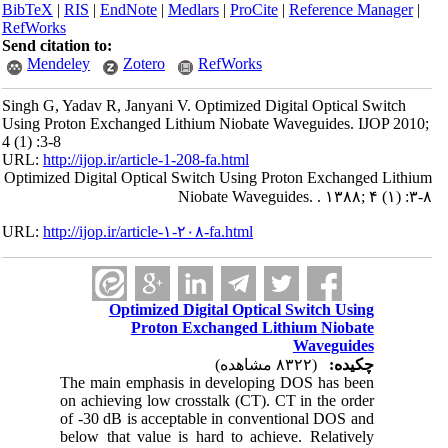
BibTeX
|
RIS
|
EndNote
|
Medlars
|
ProCite
|
Reference Manager
|
RefWorks
Send citation to:
Mendeley
Zotero
RefWorks
Singh G, Yadav R, Janyani V. Optimized Digital Optical Switch
Using Proton Exchanged Lithium Niobate Waveguides. IJOP 2010;
4 (1) :3-8
URL:
http://ijop.ir/article-1-208-fa.html
Optimized Digital Optical Switch Using Proton Exchanged Lithium
Niobate Waveguides. . ۱۳۸۸; ۴ (۱) :۳-۸
URL:
http://ijop.ir/article-۱-۲۰۸-fa.html
Optimized Digital Optical Switch Using
Proton Exchanged Lithium Niobate
Waveguides
چکیده:
(۸۳۲۲ مشاهده)
The main emphasis in developing DOS has been
on achieving low crosstalk (CT). CT in the order
of -30 dB is acceptable in conventional DOS and
below that value is hard to achieve. Relatively