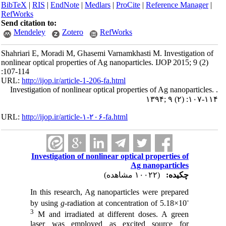
BibTeX
|
RIS
|
EndNote
|
Medlars
|
ProCite
|
Reference Manager
|
RefWorks
Send citation to:
Mendeley
Zotero
RefWorks
Shahriari E, Moradi M, Ghasemi Varnamkhasti M. Investigation of
nonlinear optical properties of Ag nanoparticles. IJOP 2015; 9 (2)
:107-114
URL:
http://ijop.ir/article-1-206-fa.html
Investigation of nonlinear optical properties of Ag nanoparticles. .
۱۳۹۴; ۹ (۲) :۱۰۷-۱۱۴
URL:
http://ijop.ir/article-۱-۲۰۶-fa.html
Investigation of nonlinear optical properties of
Ag nanoparticles
چکیده:
(۱۰۰۲۲ مشاهده)
In this research, Ag nanoparticles were prepared
-
by using
g
-radiation at concentration of 5.18×10
3
M and irradiated at different doses. A green
laser was employed as excited source for