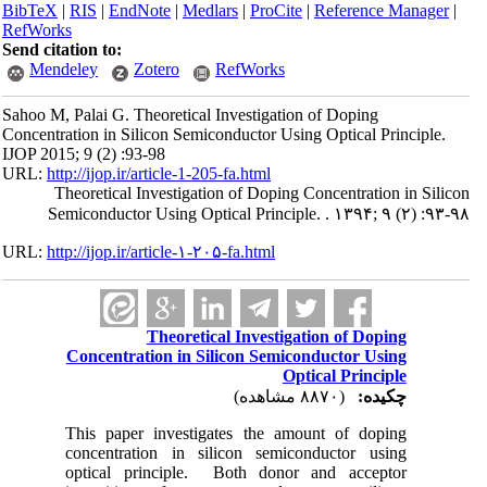
BibTeX
|
RIS
|
EndNote
|
Medlars
|
ProCite
|
Reference Manager
|
RefWorks
Send citation to:
Mendeley
Zotero
RefWorks
Sahoo M, Palai G. Theoretical Investigation of Doping
Concentration in Silicon Semiconductor Using Optical Principle.
IJOP 2015; 9 (2) :93-98
URL:
http://ijop.ir/article-1-205-fa.html
Theoretical Investigation of Doping Concentration in Silicon
Semiconductor Using Optical Principle. . ۱۳۹۴; ۹ (۲) :۹۳-۹۸
URL:
http://ijop.ir/article-۱-۲۰۵-fa.html
Theoretical Investigation of Doping
Concentration in Silicon Semiconductor Using
Optical Principle
چکیده:
(۸۸۷۰ مشاهده)
This paper investigates the amount of doping
concentration in silicon semiconductor using
optical principle. Both donor and acceptor