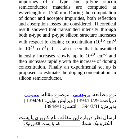
impurities of n type and p-type silicon
semiconductor materials are computed at
wavelength of 1550 nm. During the computation
of donor and acceptor impurities, both reflection
and absorption losses are considered. Theoretical
result showed that transmitted intensity through
both n-type and p-type silicon structure increases
15
-3
with respect to doping concentration (10
cm
21
-3
to 10
cm
). It is also seen that transmitted
20
-3
intensity increases slowly up to 10
cm
and
then increases rapidly with the increase of doping
concentration. Finally an experimental set up is
proposed to estimate the doping concentration in
silicon semiconductor.
نوع مطالعه:
پژوهشي
| موضوع مقاله:
عمومى
دریافت: 1393/11/29 | ویرایش نهایی: 1394/9/1 |
پذیرش: 1394/3/31 | انتشار: 1394/9/1
ارسال نظر درباره این مقاله : نام کاربری یا پست
الکترونیک شما: