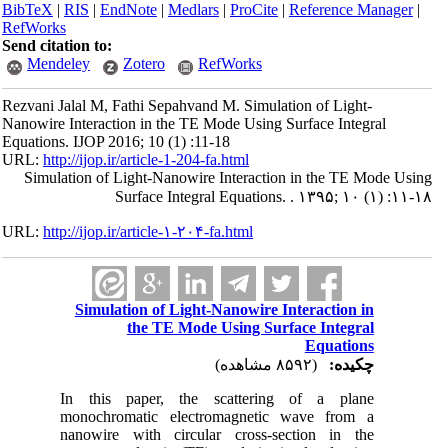
BibTeX
|
RIS
|
EndNote
|
Medlars
|
ProCite
|
Reference Manager
|
RefWorks
Send citation to:
Mendeley
Zotero
RefWorks
Rezvani Jalal M, Fathi Sepahvand M. Simulation of Light-
Nanowire Interaction in the TE Mode Using Surface Integral
Equations. IJOP 2016; 10 (1) :11-18
URL:
http://ijop.ir/article-1-204-fa.html
Simulation of Light-Nanowire Interaction in the TE Mode Using
Surface Integral Equations. . ۱۳۹۵; ۱۰ (۱) :۱۱-۱۸
URL:
http://ijop.ir/article-۱-۲۰۴-fa.html
Simulation of Light-Nanowire Interaction in
the TE Mode Using Surface Integral
Equations
چکیده:
(۸۵۹۲ مشاهده)
In this paper, the scattering of a plane
monochromatic electromagnetic wave from a
nanowire with circular cross-section in the