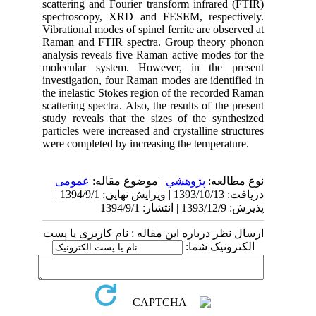
scattering and Fourier transform infrared (FTIR)
spectroscopy, XRD and FESEM, respectively.
Vibrational modes of spinel ferrite are observed at
Raman and FTIR spectra. Group theory phonon
analysis reveals five Raman active modes for the
molecular system. However, in the present
investigation, four Raman modes are identified in
the inelastic Stokes region of the recorded Raman
scattering spectra. Also, the results of the present
study reveals that the sizes of the synthesized
particles were increased and crystalline structures
were completed by increasing the temperature.
نوع مطالعه:
پژوهشي
| موضوع مقاله:
عمومى
دریافت: 1393/10/13 | ویرایش نهایی: 1394/9/1 |
پذیرش: 1393/12/9 | انتشار: 1394/9/1
ارسال نظر درباره این مقاله : نام کاربری یا پست
الکترونیک شما: