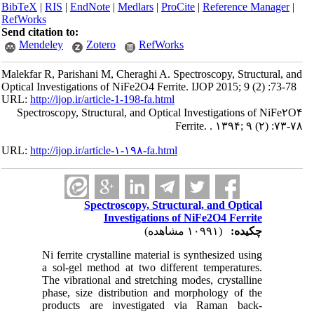
BibTeX
|
RIS
|
EndNote
|
Medlars
|
ProCite
|
Reference Manager
|
RefWorks
Send citation to:
Mendeley
Zotero
RefWorks
Malekfar R, Parishani M, Cheraghi A. Spectroscopy, Structural, and
Optical Investigations of NiFe2O4 Ferrite. IJOP 2015; 9 (2) :73-78
URL:
http://ijop.ir/article-1-198-fa.html
Spectroscopy, Structural, and Optical Investigations of NiFe۲O۴
Ferrite. . ۱۳۹۴; ۹ (۲) :۷۳-۷۸
URL:
http://ijop.ir/article-۱-۱۹۸-fa.html
Spectroscopy, Structural, and Optical
Investigations of NiFe2O4 Ferrite
چکیده:
(۱۰۹۹۱ مشاهده)
Ni ferrite crystalline material is synthesized using
a sol-gel method at two different temperatures.
The vibrational and stretching modes, crystalline
phase, size distribution and morphology of the
products are investigated via Raman back-