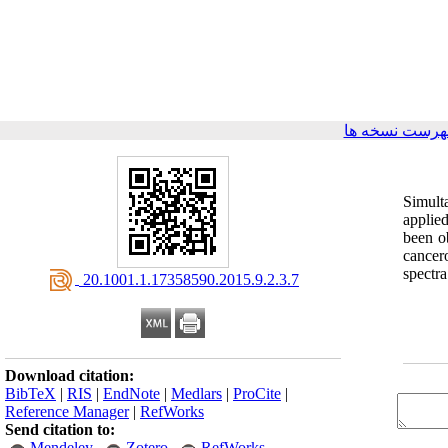
هرست نسخه ها
Simult
applied
been o
cancer
spectra
‎ 20.1001.1.17358590.2015.9.2.3.7
Download citation:
BibTeX
|
RIS
|
EndNote
|
Medlars
|
ProCite
|
Reference Manager
|
RefWorks
Send citation to:
Mendeley
Zotero
RefWorks