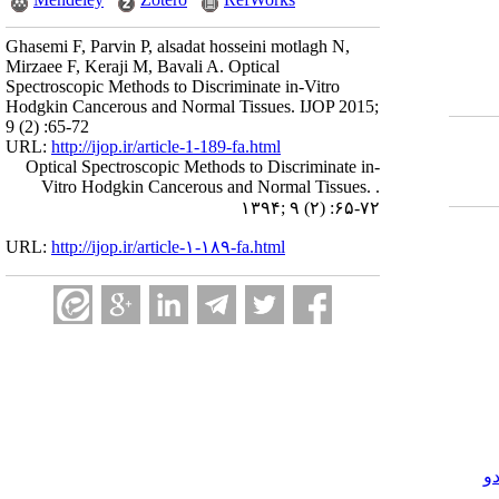
Ghasemi F, Parvin P, alsadat hosseini motlagh N,
Mirzaee F, Keraji M, Bavali A. Optical
Spectroscopic Methods to Discriminate in-Vitro
Hodgkin Cancerous and Normal Tissues. IJOP 2015;
9 (2) :65-72
URL:
http://ijop.ir/article-1-189-fa.html
Optical Spectroscopic Methods to Discriminate in-
Vitro Hodgkin Cancerous and Normal Tissues. .
۱۳۹۴; ۹ (۲) :۶۵-۷۲
URL:
http://ijop.ir/article-۱-۱۸۹-fa.html
و