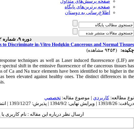
صفحه پرسش‌های متداول
صفحه برترین‌های پایگاه
اطلاع‌رسانی به دوستان
دوره ۹، شماره ۲ - ( ۸-۱۳۹۴ )
s to Discriminate in-Vitro Hodgkin Cancerous and Normal Tissues
چکیده:
(۹۴۵۴ مشاهده)
esponse techniques as well as Laser induced fluorescence (LIF) are
spectral shift in the emissive fluorescence of the cancerous tissues has
s of Ca and Na trace elements have been identified to be higher in the
as been elevated against healthy ones. The distinct differences in the
is.
نوع مطالعه:
كاربردي
| موضوع مقاله:
تخصصي
دریافت: 1393/8/26 | ویرایش نهایی: 1394/9/2 | پذیرش: 1393/12/27 | انتشار: 1394/9/1
ارسال نظر درباره این مقاله : نام کاربری :