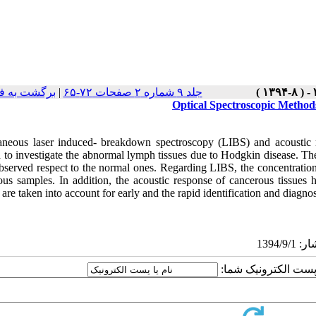
برگشت به ف
|
جلد ۹ شماره ۲ صفحات ۷۲-۶۵
Optical Spectroscopic Method
aneous laser induced- breakdown spectroscopy (LIBS) and acoustic r
 to investigate the abnormal lymph tissues due to Hodgkin disease. The 
bserved respect to the normal ones. Regarding LIBS, the concentration
ous samples. In addition, the acoustic response of cancerous tissues h
 are taken into account for early and the rapid identification and diagnos
یا پست الکترونیک شما