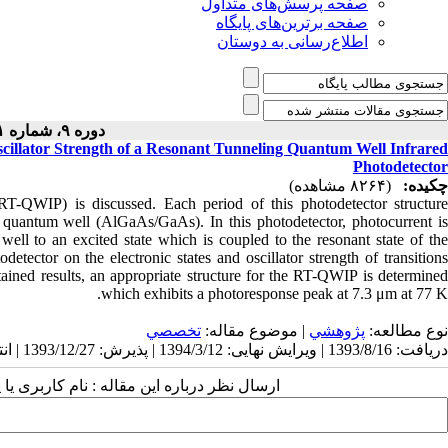
صفحه پرسش‌های متداول
صفحه برترین‌های پایگاه
اطلاع‌رسانی به دوستان
دوره ۹، شماره ۱ - ( ۱۰-۱۳۹۳ )
Oscillator Strength of a Resonant Tunneling Quantum Well Infrared
Photodetector
چکیده:
(۸۲۶۴ مشاهده)
(RT-QWIP) is discussed. Each period of this photodetector structure
 quantum well (AlGaAs/GaAs). In this photodetector, photocurrent is
ell to an excited state which is coupled to the resonant state of the
detector on the electronic states and oscillator strength of transitions
tained results, an appropriate structure for the RT-QWIP is determined
which exhibits a photoresponse peak at 7.3 μm at 77 K.
نوع مطالعه:
پژوهشي
| موضوع مقاله:
تخصصي
دریافت: 1393/8/16 | ویرایش نهایی: 1394/3/12 | پذیرش: 1393/12/27 | انتشار: 1394/3/12
ارسال نظر درباره این مقاله : نام کاربری :