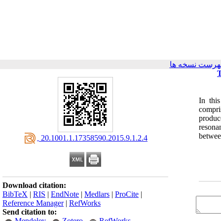
هرست نسخه ها
T
In thi
compri
produc
resonan
betwee
‎ 20.1001.1.17358590.2015.9.1.2.4
Download citation:
BibTeX
|
RIS
|
EndNote
|
Medlars
|
ProCite
|
Reference Manager
|
RefWorks
Send citation to:
Mendeley
Zotero
RefWorks