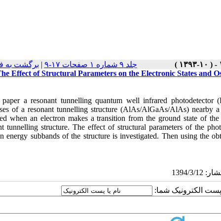
برگشت به ف
|
جلد ۹ شماره ۱ صفحات ۱۷-۹
he Effect of Structural Parameters on the Electronic States and 
s paper a resonant tunnelling quantum well infrared photodetector 
ses of a resonant tunnelling structure (AlAs/AlGaAs/AlAs) nearby a
ed when an electron makes a transition from the ground state of the w
t tunnelling structure. The effect of structural parameters of the photo
n energy subbands of the structure is investigated. Then using the ob
یا پست الکترونیک شما