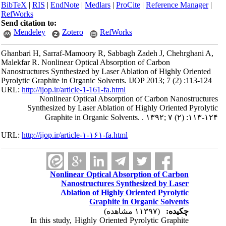
BibTeX
|
RIS
|
EndNote
|
Medlars
|
ProCite
|
Reference Manager
|
RefWorks
Send citation to:
Mendeley
Zotero
RefWorks
Ghanbari H, Sarraf-Mamoory R, Sabbagh Zadeh J, Chehrghani A,
Malekfar R. Nonlinear Optical Absorption of Carbon
Nanostructures Synthesized by Laser Ablation of Highly Oriented
Pyrolytic Graphite in Organic Solvents. IJOP 2013; 7 (2) :113-124
URL:
http://ijop.ir/article-1-161-fa.html
Nonlinear Optical Absorption of Carbon Nanostructures
Synthesized by Laser Ablation of Highly Oriented Pyrolytic
Graphite in Organic Solvents. . ۱۳۹۲; ۷ (۲) :۱۱۳-۱۲۴
URL:
http://ijop.ir/article-۱-۱۶۱-fa.html
Nonlinear Optical Absorption of Carbon
Nanostructures Synthesized by Laser
Ablation of Highly Oriented Pyrolytic
Graphite in Organic Solvents
چکیده:
(۱۱۳۹۷ مشاهده)
In this study, Highly Oriented Pyrolytic Graphite