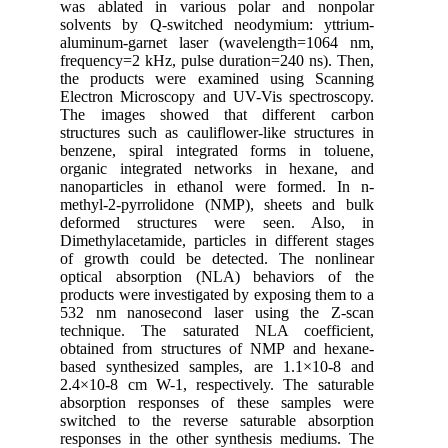
was ablated in various polar and nonpolar
solvents by Q-switched neodymium: yttrium-
aluminum-garnet laser (wavelength=1064 nm,
frequency=2 kHz, pulse duration=240 ns). Then,
the products were examined using Scanning
Electron Microscopy and UV-Vis spectroscopy.
The images showed that different carbon
structures such as cauliflower-like structures in
benzene, spiral integrated forms in toluene,
organic integrated networks in hexane, and
nanoparticles in ethanol were formed. In n-
methyl-2-pyrrolidone (NMP), sheets and bulk
deformed structures were seen. Also, in
Dimethylacetamide, particles in different stages
of growth could be detected. The nonlinear
optical absorption (NLA) behaviors of the
products were investigated by exposing them to a
532 nm nanosecond laser using the Z-scan
technique. The saturated NLA coefficient,
obtained from structures of NMP and hexane-
based synthesized samples, are 1.1×10-8 and
2.4×10-8 cm W-1, respectively. The saturable
absorption responses of these samples were
switched to the reverse saturable absorption
responses in the other synthesis mediums. The