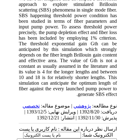
approach to explore stimulated Brillouin
scattering (SBS) phenomena in single mode fiber.
SBS happening threshold power condition has
been studied in terms of fiber parameters and
input pump power. To assess threshold power
precisely, the pump depletion effect and fiber loss
has been included by employing 1% criterion.
The threshold exponential gain Gth can be
anticipated by this simulation which strongly
depends on the fiber length Brillouin gain content
and effective area. The value of Gth is not a
constant as usually assumed in the literature and
its value is 4 for the longer lengths and between
10 and 18 is for relatively shorter lengths. This
simulation can anticipate the optimum length of
fiber against the every launched pump power to
generate SBS effect.
نوع مطالعه:
پژوهشي
| موضوع مقاله:
تخصصي
دریافت: 1392/8/20 | ویرایش نهایی: 1393/12/5 |
پذیرش: 1392/11/30 | انتشار: 1392/12/21
ارسال نظر درباره این مقاله : نام کاربری یا پست
الکترونیک شما: