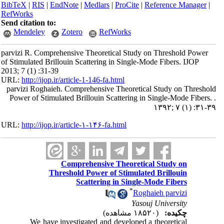
BibTeX
|
RIS
|
EndNote
|
Medlars
|
ProCite
|
Reference Manager
|
RefWorks
Send citation to:
Mendeley
Zotero
RefWorks
parvizi R. Comprehensive Theoretical Study on Threshold Power
of Stimulated Brillouin Scattering in Single-Mode Fibers. IJOP
2013; 7 (1) :31-39
URL:
http://ijop.ir/article-1-146-fa.html
parvizi Roghaieh. Comprehensive Theoretical Study on Threshold
Power of Stimulated Brillouin Scattering in Single-Mode Fibers. .
۱۳۹۲; ۷ (۱) :۳۱-۳۹
URL:
http://ijop.ir/article-۱-۱۴۶-fa.html
Comprehensive Theoretical Study on
Threshold Power of Stimulated Brillouin
Scattering in Single-Mode Fibers
*
Roghaieh parvizi
Yasouj University
چکیده:
(۱۸۵۲۰ مشاهده)
We have investigated and developed a theoretical