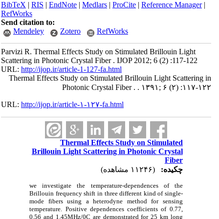
BibTeX
|
RIS
|
EndNote
|
Medlars
|
ProCite
|
Reference Manager
|
RefWorks
Send citation to:
Mendeley
Zotero
RefWorks
Parvizi R. Thermal Effects Study on Stimulated Brillouin Light
Scattering in Photonic Crystal Fiber . IJOP 2012; 6 (2) :117-122
URL:
http://ijop.ir/article-1-127-fa.html
Thermal Effects Study on Stimulated Brillouin Light Scattering in
Photonic Crystal Fiber . . ۱۳۹۱; ۶ (۲) :۱۱۷-۱۲۲
URL:
http://ijop.ir/article-۱-۱۲۷-fa.html
Thermal Effects Study on Stimulated
Brillouin Light Scattering in Photonic Crystal
Fiber
چکیده:
(۱۱۲۴۶ مشاهده)
we investigate the temperature-dependences of the
Brillouin frequency shift in three different kind of single-
mode fibers using a heterodyne method for sensing
temperature. Positive dependences coefficients of 0.77,
0.56 and 1.45MHz/0C are demonstrated for 25 km long